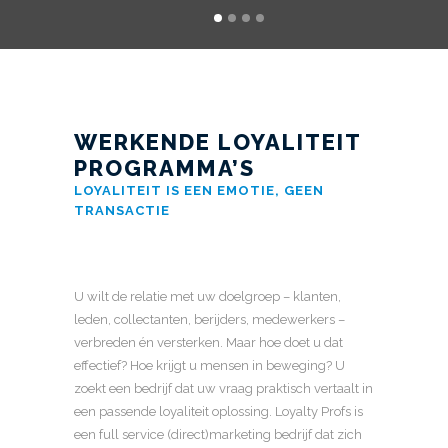
WERKENDE LOYALITEIT
PROGRAMMA’S
LOYALITEIT IS EEN EMOTIE, GEEN
TRANSACTIE
U wilt de relatie met uw doelgroep – klanten,
leden, collectanten, berijders, medewerkers –
verbreden én versterken. Maar hoe doet u dat
effectief? Hoe krijgt u mensen in beweging? U
zoekt een bedrijf dat uw vraag praktisch vertaalt in
een passende loyaliteit oplossing. Loyalty Profs is
een full service (direct)marketing bedrijf dat zich