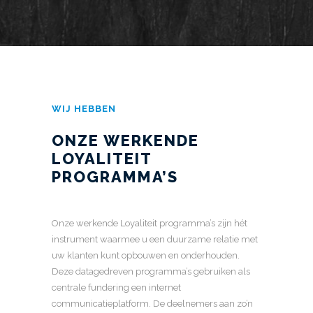
WIJ HEBBEN
ONZE WERKENDE
LOYALITEIT
PROGRAMMA’S
Onze werkende Loyaliteit programma’s zijn hét
instrument waarmee u een duurzame relatie met
uw klanten kunt opbouwen en onderhouden.
Deze datagedreven programma’s gebruiken als
centrale fundering een internet
communicatieplatform. De deelnemers aan zo’n