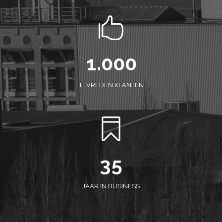
0
1
.
0
0
0
0
1
TEVREDEN KLANTEN
0
2
1
3
2
4
3
5
JAAR IN BUSINESS