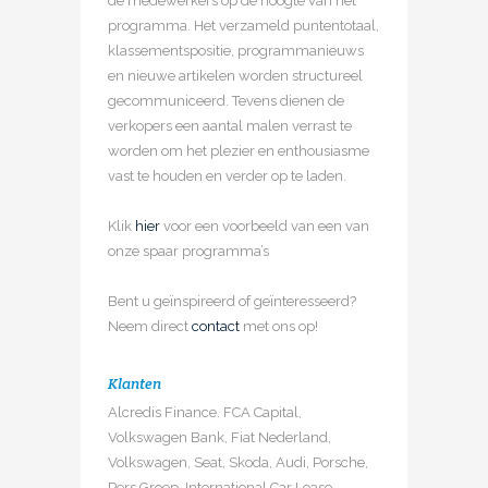
de medewerkers op de hoogte van het
programma. Het verzameld puntentotaal,
klassementspositie, programmanieuws
en nieuwe artikelen worden structureel
gecommuniceerd. Tevens dienen de
verkopers een aantal malen verrast te
worden om het plezier en enthousiasme
vast te houden en verder op te laden.
Klik
hier
voor een voorbeeld van een van
onze spaar programma’s
Bent u geïnspireerd of geïnteresseerd?
Neem direct
contact
met ons op!
Klanten
Alcredis Finance. FCA Capital,
Volkswagen Bank, Fiat Nederland,
Volkswagen, Seat, Skoda, Audi, Porsche,
Pers Groep, International Car Lease