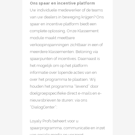
Ons spaar en incentive platform
Uw individuele medewerker of de teams
van uw dealers in beweging krijgen? Ons
spaar en incentive platform biedt een
complete oplossing. Onze Klassement
module maakt meetbare
verkoopinspanningen zichtbaar in een of
meerdere klassementen. Beloning via
spaarpunten of incentives. Daarnaast is
het mogelijk om op het platform
informatie over lopende acties van en
over het programma te plaatsen. Wij
houden het programma “levend” door
doelgroepspecifieke direct e-mails en e-
nieuwsbrieven te sturen: via ons
“DialogCenter”:
Loyaly Profs beheert voor u
spaarprogramma, communicatie en inzet
van sociale media en verzorgt