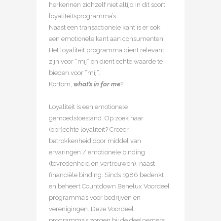
herkennen zichzelf niet altijd in dit soort
loyaliteitsprogramma’s.
Naast een transactionele kant is er ook
een emotionele kant aan consumenten.
Het loyaliteit programma dient relevant
zijn voor “mij” en dient echte waarde te
bieden voor “mij”.
Kortom,
what’s in for me
?
Loyaliteit is een emotionele
gemoedstoestand. Op zoek naar
(opr)echte loyaliteit? Creëer
betrokkenheid door middel van
ervaringen / emotionele binding
(tevredenheid en vertrouwen), naast
financiële binding. Sinds 1986 bedenkt
en beheert Countdown Benelux Voordeel
programma’s voor bedrijven en
verenigingen. Deze Voordeel
programma’s zorgen bij de deelnemers