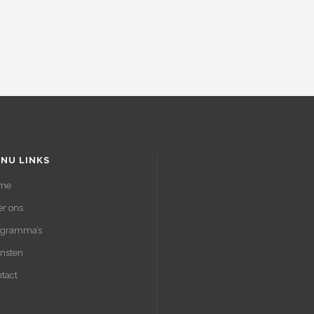
NU LINKS
me
r ons
ogramma’s
nsten
tact