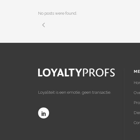
No posts were found.
ME
Ho
Loyaliteit is een emotie, geen transactie.
Ove
Pr
Die
Con