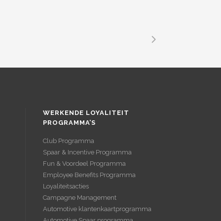
WERKENDE LOYALITEIT
PROGRAMMA’S
Club Programma
Spaar & Incentive Programma
Fun & Voordeel Programma
Employee Benefits Programma
Loyaliteitsacties
Campagne Management
Automotive klantenkaartprogramma
Automotive Spaar programma