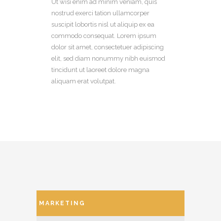
Ut wisi enim ad minim veniam, quis
nostrud exerci tation ullamcorper
suscipit lobortis nisl ut aliquip ex ea
commodo consequat. Lorem ipsum
dolor sit amet, consectetuer adipiscing
elit, sed diam nonummy nibh euismod
tincidunt ut laoreet dolore magna
aliquam erat volutpat.
MARKETING