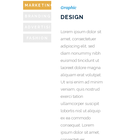
MARKETING
Graphic
DESIGN
BRANDING
ADVERTISING
Lorem ipsum dolor sit
FASHION
amet, consectetuer
adipiscing elit, sed
diam nonummy nibh
euismod tincidunt ut
laoreet dolore magna
aliquam erat volutpat.
Ut wisi enim ad minim
veniam, quis nostrud
exerci tation
ullamcorper suscipit
lobortis nisl ut aliquip
ex ea commodo
consequat. Lorem
ipsum dolor sit amet,
consectetuer