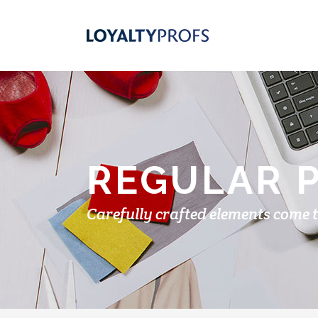
REGULAR 
Carefully crafted elements come 