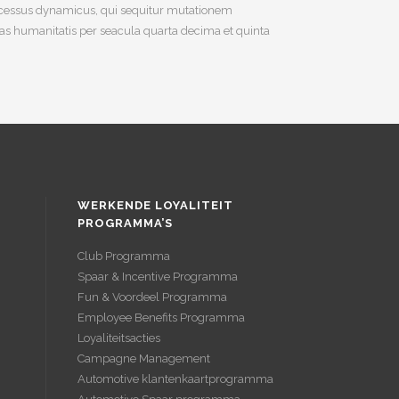
 processus dynamicus, qui sequitur mutationem
s humanitatis per seacula quarta decima et quinta
WERKENDE LOYALITEIT
PROGRAMMA’S
Club Programma
Spaar & Incentive Programma
Fun & Voordeel Programma
Employee Benefits Programma
Loyaliteitsacties
Campagne Management
Automotive klantenkaartprogramma