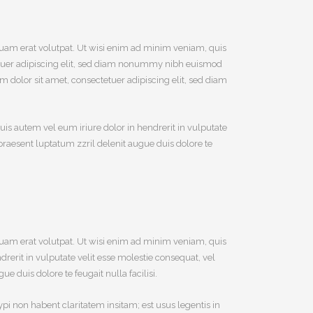
uam erat volutpat. Ut wisi enim ad minim veniam, quis
tetuer adipiscing elit, sed diam nonummy nibh euismod
m dolor sit amet, consectetuer adipiscing elit, sed diam
is autem vel eum iriure dolor in hendrerit in vulputate
t praesent luptatum zzril delenit augue duis dolore te
uam erat volutpat. Ut wisi enim ad minim veniam, quis
rerit in vulputate velit esse molestie consequat, vel
e duis dolore te feugait nulla facilisi.
 non habent claritatem insitam; est usus legentis in