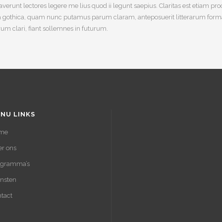
raverunt lectores legere me lius quod ii legunt saepius. Claritas est etiam
 gothica, quam nunc putamus parum claram, anteposuerit litterarum forma
m clari, fiant sollemnes in futurum.
NU LINKS
me
r ons
ogramma’s
nsten
tact