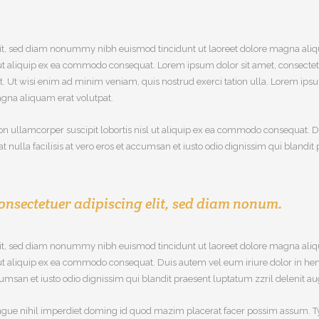
lit, sed diam nonummy nibh euismod tincidunt ut laoreet dolore magna aliq
isl ut aliquip ex ea commodo consequat. Lorem ipsum dolor sit amet, consec
. Ut wisi enim ad minim veniam, quis nostrud exerci tation ulla. Lorem ipsu
gna aliquam erat volutpat.
on ullamcorper suscipit lobortis nisl ut aliquip ex ea commodo consequat. Du
at nulla facilisis at vero eros et accumsan et iusto odio dignissim qui blandi
onsectetuer adipiscing elit, sed diam nonum.
lit, sed diam nonummy nibh euismod tincidunt ut laoreet dolore magna aliq
l ut aliquip ex ea commodo consequat. Duis autem vel eum iriure dolor in hend
ccumsan et iusto odio dignissim qui blandit praesent luptatum zzril delenit augu
gue nihil imperdiet doming id quod mazim placerat facer possim assum. Typi