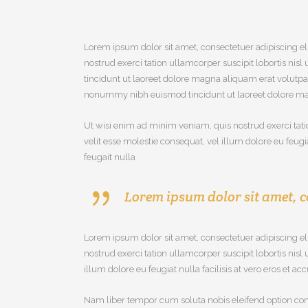
Lorem ipsum dolor sit amet, consectetuer adipiscing e
nostrud exerci tation ullamcorper suscipit lobortis n
tincidunt ut laoreet dolore magna aliquam erat volutpat
nonummy nibh euismod tincidunt ut laoreet dolore ma
Ut wisi enim ad minim veniam, quis nostrud exerci tati
velit esse molestie consequat, vel illum dolore eu feugi
feugait nulla
Lorem ipsum dolor sit amet, c
Lorem ipsum dolor sit amet, consectetuer adipiscing e
nostrud exerci tation ullamcorper suscipit lobortis nis
illum dolore eu feugiat nulla facilisis at vero eros et a
Nam liber tempor cum soluta nobis eleifend option con