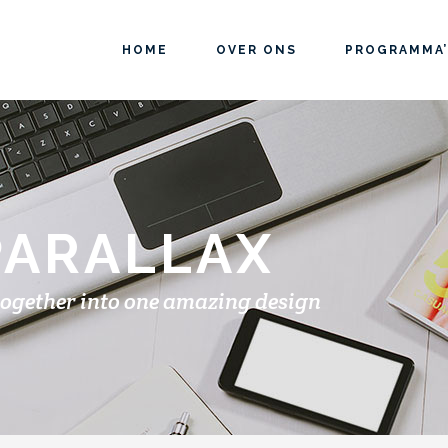
HOME
OVER ONS
PROGRAMMA’
PARALLAX
together into one amazing design