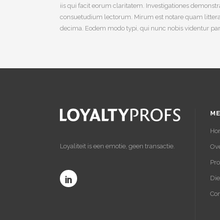
iis qui facit eorum claritatem. Investigationes demonst
consuetudium lectorum. Mirum est notare quam littera
decima. Eodem modo typi, qui nunc nobis videntur paru
ME
Ho
Loyaliteit is een emotie, geen transactie.
Ove
Pr
Die
Con